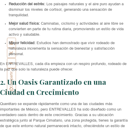
Reducción del estrés:
Los paisajes naturales y el aire puro ayudan a
disminuir los niveles de cortisol, generando una sensación de
tranquilidad.
Mejor salud física:
Caminatas, ciclismo y actividades al aire libre se
convierten en parte de tu rutina diaria, promoviendo un estilo de vida
activo y saludable.
Mayor felicidad:
Estudios han demostrado que vivir rodeado de
naturaleza incrementa la sensación de bienestar y satisfacción
personal.
En ENTREVALLES, cada día empieza con un respiro profundo, rodeado de
la paz que solo la naturaleza puede ofrecer.
Compartir
2. Un Oasis Garantizado en una
Ciudad en Crecimiento
Querétaro se expande rápidamente como una de las ciudades más
importantes de México, pero ENTREVALLES ha sido diseñado como un
verdadero oasis dentro de este crecimiento. Gracias a su ubicación
estratégica junto al Parque Cimatario, una zona protegida, tienes la garantía
de que este entorno natural permanecerá intacto, ofreciéndote un estilo de