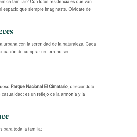
mica familiar? Con lotes residenciales que van
r el espacio que siempre imaginaste. Olvídate de
eces
da urbana con la serenidad de la naturaleza. Cada
eocupación de comprar un terreno sin
stuoso
Parque Nacional El Cimatario
, ofreciéndote
 casualidad; es un reflejo de la armonía y la
nce
para toda la familia: