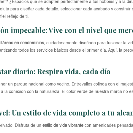
ef? ¿Espacios que se adapten perfectamente a tus hobbies y a la diná
bsoluta para diseñar cada detalle, seleccionar cada acabado y construi
el reflejo de ti.
ión impecable: Vive con el nivel que mer
ctáreas en condominios
, cuidadosamente diseñado para fusionar la vi
rantizando todos los servicios básicos desde el primer día. Aquí, la pr
tar diario: Respira vida, cada día
tener un parque nacional como vecino. Entrevalles colinda con el maje
 a la conexión con la naturaleza. El color verde de nuestra marca no es
el: Un estilo de vida completo a tu alca
privado. Disfruta de un
estilo de vida vibrante
con amenidades pensadas 