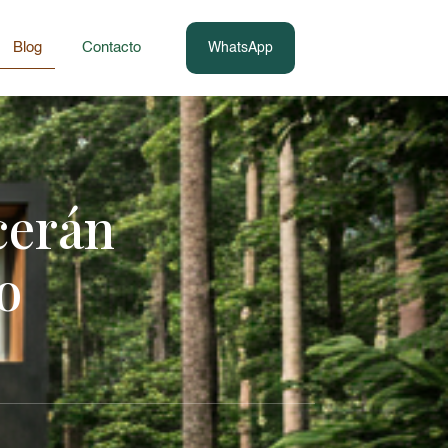
Blog
Contacto
WhatsApp
cerán
o
.