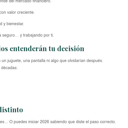
ende del mercado financiero.
con valor creciente.
d y bienestar.
á seguro… y trabajando por ti.
jos entenderán tu decisión
 un juguete, una pantalla ni algo que olvidarían después.
 décadas:
distinto
s… O puedes iniciar 2026 sabiendo que diste el paso correcto.