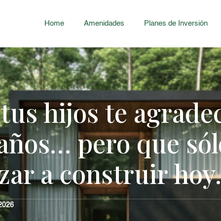
Home
Amenidades
Planes de Inversión
 tus hijos te agrade
 años… pero que sól
ar a construir hoy
 2026