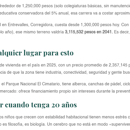
rededor de 1,250,000 pesos (solo colegiaturas básicas, sin manutención 
ón educativa conservadora del 5% anual, esa carrera va a costar apro
al en Entrevalles, Corregidora, cuesta desde 1,300,000 pesos hoy. Con
lo año), ese mismo terreno valdría
3,115,532 pesos en 2041.
Es decir,
lquier lugar para esto
r de vivienda en el país en 2025, con un precio promedio de 2,357,145
cia de que la zona tiene industria, conectividad, seguridad y gente bus
 el Parque Nacional El Cimatario, tiene alberca, canchas de pádel, ciclo
te mercado: ofrece financiamiento propio sin intereses durante la preve
er cuando tenga 20 años
: los niños que crecen con estabilidad habitacional tienen menos estrés
No es filosofía, es biología. Un cerebro que no está en modo «superviv